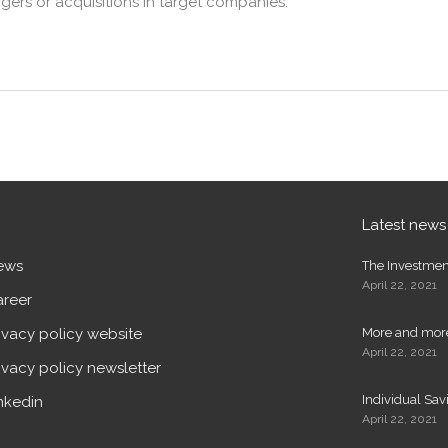
gers or acquisitions in target companies.
Latest news
ews
The Investment 
April 22, 2021
areer
ivacy policy website
More and mor
April 22, 2021
ivacy policy newsletter
Individual Sav
nkedin
April 22, 2021