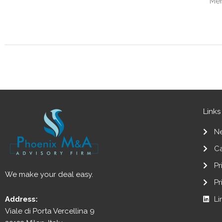
Mer
Links
N
C
Pr
We make your deal easy.
Pr
Li
Address:
Viale di Porta Vercellina 9