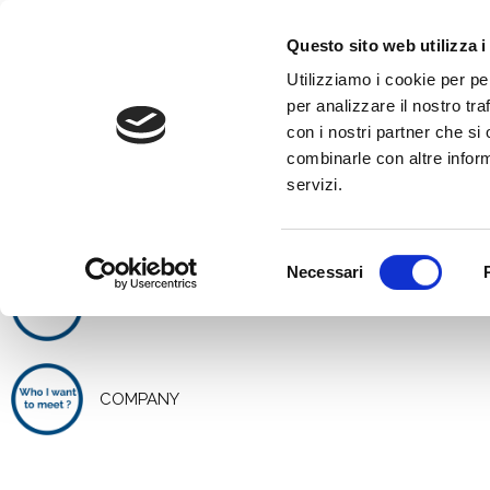
Skip
to
Questo sito web utilizza i
content
Utilizziamo i cookie per pe
per analizzare il nostro tra
con i nostri partner che si
combinarle con altre inform
PATHWAYS
servizi.
Selezione
Necessari
del
START-UP
consenso
COMPANY