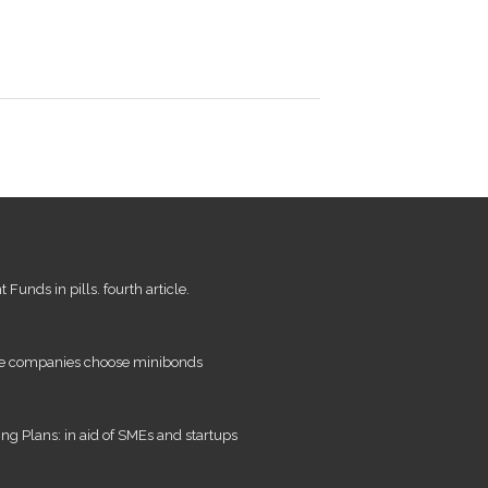
Funds in pills. fourth article.
e companies choose minibonds
ing Plans: in aid of SMEs and startups