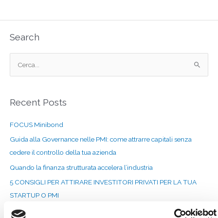
Search
C
e
r
Recent Posts
c
a
FOCUS Minibond
:
Guida alla Governance nelle PMI: come attrarre capitali senza
cedere il controllo della tua azienda
Quando la finanza strutturata accelera l’industria
5 CONSIGLI PER ATTIRARE INVESTITORI PRIVATI PER LA TUA
STARTUP O PMI
CAPITALI PER CRESCERE: MILANO, 24 SETTEMBRE 2020