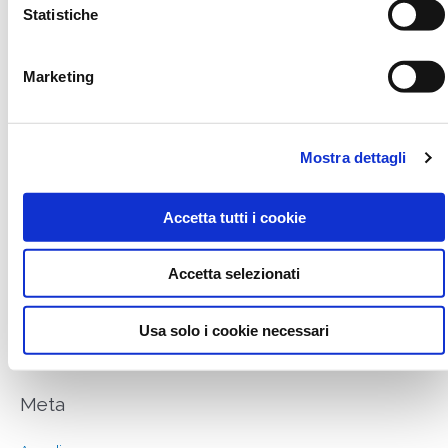
Agosto 2018
Statistiche
Luglio 2018
Maggio 2018
Marketing
Aprile 2018
Marzo 2018
Mostra dettagli
Gennaio 2018
Accetta tutti i cookie
Categories
Accetta selezionati
approfondimenti
NEWS
Usa solo i cookie necessari
Non categorizzato
Meta