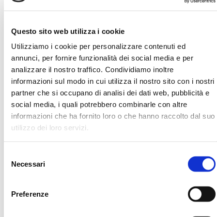
Archives
Questo sito web utilizza i cookie
Utilizziamo i cookie per personalizzare contenuti ed
Luglio 2026
annunci, per fornire funzionalità dei social media e per
Gennaio 2024
analizzare il nostro traffico. Condividiamo inoltre
Settembre 2020
informazioni sul modo in cui utilizza il nostro sito con i nostri
Agosto 2020
partner che si occupano di analisi dei dati web, pubblicità e
social media, i quali potrebbero combinarle con altre
Maggio 2020
informazioni che ha fornito loro o che hanno raccolto dal suo
Aprile 2020
utilizzo dei loro servizi.
Marzo 2020
Febbraio 2020
Selezione
Necessari
Marzo 2019
del
consenso
Novembre 2018
Preferenze
Ottobre 2018
Settembre 2018