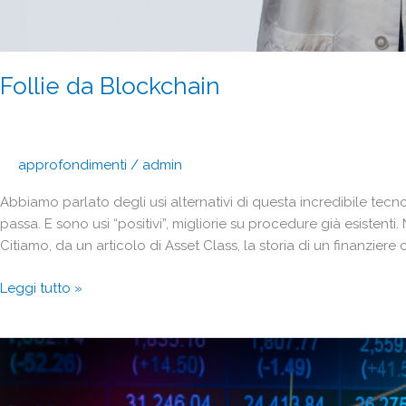
Follie da Blockchain
approfondimenti
/
admin
Abbiamo parlato degli usi alternativi di questa incredibile tecno
passa. E sono usi “positivi”, migliorie su procedure già esiste
Citiamo, da un articolo di Asset Class, la storia di un finanziere 
Leggi tutto »
Nuovi
incentivi
per