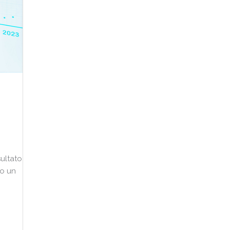
sultato
mo un