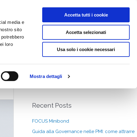
Accetta tutti i cookie
IZI
CONTATTI
RISORSE
cial media e
nostro sito
Accetta selezionati
i potrebbero
ei loro
Usa solo i cookie necessari
Search
Mostra dettagli
C
e
r
Recent Posts
c
a
FOCUS Minibond
:
Guida alla Governance nelle PMI: come attrarre