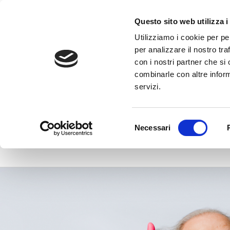
Vai
al
Questo sito web utilizza i
contenuto
Utilizziamo i cookie per pe
per analizzare il nostro tra
con i nostri partner che si
combinarle con altre inform
servizi.
admin
Selezione
Necessari
del
consenso
Follie
da
Blockchain